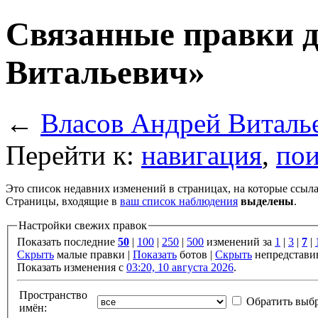
Связанные правки д
Витальевич»
←
Власов Андрей Виталь
Перейти к:
навигация
,
пои
Это список недавних изменений в страницах, на которые ссыла
Страницы, входящие в
ваш список наблюдения
выделены
.
Настройки свежих правок
Показать последние
50
|
100
|
250
|
500
изменений за
1
|
3
|
7
|
Скрыть
малые правки |
Показать
ботов |
Скрыть
непредстави
Показать изменения с
03:20, 10 августа 2026
.
Пространство
Обратить выб
имён: