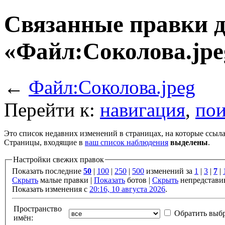
Связанные правки 
«Файл:Соколова.jpe
←
Файл:Соколова.jpeg
Перейти к:
навигация
,
пои
Это список недавних изменений в страницах, на которые ссыла
Страницы, входящие в
ваш список наблюдения
выделены
.
Настройки свежих правок
Показать последние
50
|
100
|
250
|
500
изменений за
1
|
3
|
7
|
Скрыть
малые правки |
Показать
ботов |
Скрыть
непредстави
Показать изменения с
20:16, 10 августа 2026
.
Пространство
Обратить выб
имён: