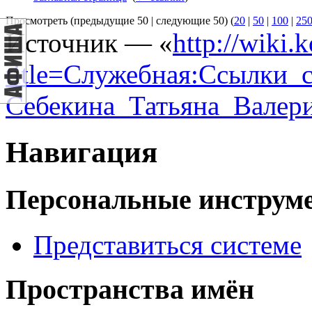
Просмотреть (предыдущие 50 | следующие 50) (
20
|
50
|
100
|
25
Источник — «
http://wiki.
title=Служебная:Ссылки_
Себекина_Татьяна_Валер
Навигация
Персональные инструм
Представиться системе
Пространства имён