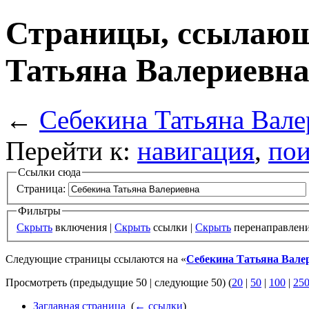
Страницы, ссылающ
Татьяна Валериевн
←
Себекина Татьяна Вале
Перейти к:
навигация
,
пои
Ссылки сюда
Страница:
Фильтры
Скрыть
включения |
Скрыть
ссылки |
Скрыть
перенаправлен
Следующие страницы ссылаются на «
Себекина Татьяна Вале
Просмотреть (предыдущие 50 | следующие 50) (
20
|
50
|
100
|
25
Заглавная страница
‎
(
← ссылки
)