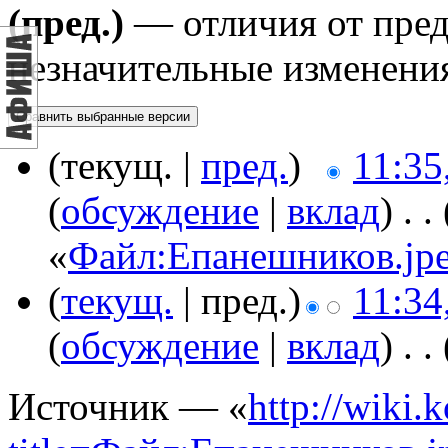
(пред.)
— отличия от пре
незначительные изменени
(текущ. |
пред.
)
11:35
(
обсуждение
|
вклад
)
‎
. .
«
Файл:Епанешников.jp
(
текущ.
| пред.)
11:34
(
обсуждение
|
вклад
)
‎
. .
Источник — «
http://wiki.