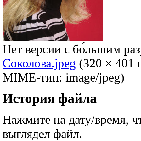
Нет версии с бо́льшим ра
Соколова.jpeg
‎
(320 × 401 
MIME-тип: image/jpeg)
История файла
Нажмите на дату/время, ч
выглядел файл.