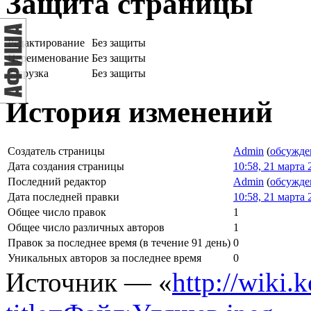
Защита страницы
Редактирование
Без защиты
Переименование
Без защиты
Загрузка
Без защиты
История изменений
Создатель страницы
Admin
(
обсужде
Дата создания страницы
10:58, 21 марта 
Последний редактор
Admin
(
обсужде
Дата последней правки
10:58, 21 марта 
Общее число правок
1
Общее число различных авторов
1
Правок за последнее время (в течение 91 день)
0
Уникальных авторов за последнее время
0
Источник — «
http://wiki.