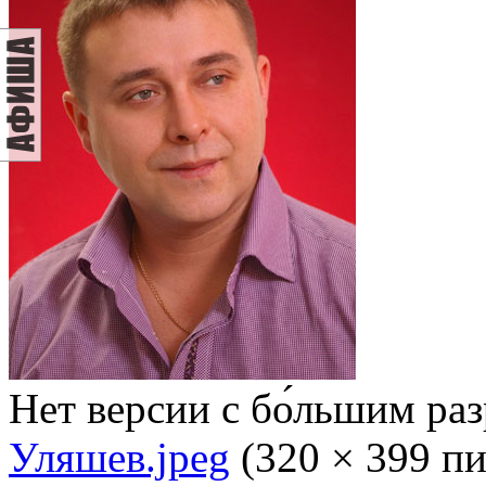
Нет версии с бо́льшим ра
Уляшев.jpeg
‎
(320 × 399 пи