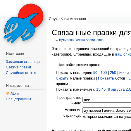
Служебная страница
Связанные правки дл
←
Бутырева Галина Васильевна
Перейти к:
навигация
,
поиск
Это список недавних изменений в страница
Навигация
категорию). Страницы, входящие в
ваш спи
Заглавная страница
Настройки свежих правок
Свежие правки
Показать последние
50
|
100
|
250
|
500
из
Случайная статья
Скрыть
малые правки |
Показать
ботов |
С
правки
Инструменты
Показать изменения с
13:46, 8 августа 20
Atom
Пространство
Спецстраницы
имён:
Название
страницы:
которые ссылаются на ука
На связанных страницах не было изменений