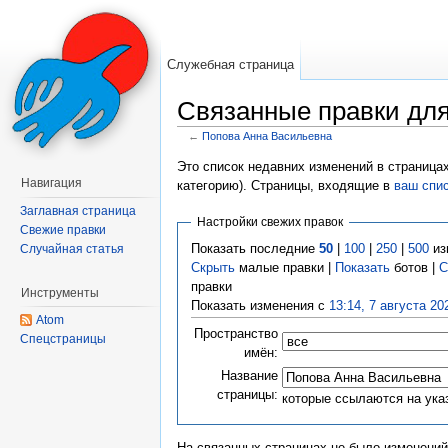
Служебная страница
Связанные правки дл
←
Попова Анна Васильевна
Перейти к:
навигация
,
поиск
Это список недавних изменений в страница
Навигация
категорию). Страницы, входящие в
ваш спи
Заглавная страница
Настройки свежих правок
Свежие правки
Показать последние
50
|
100
|
250
|
500
из
Случайная статья
Скрыть
малые правки |
Показать
ботов |
С
правки
Инструменты
Показать изменения с
13:14, 7 августа 20
Atom
Пространство
Спецстраницы
имён:
Название
страницы:
которые ссылаются на ука
На связанных страницах не было изменений