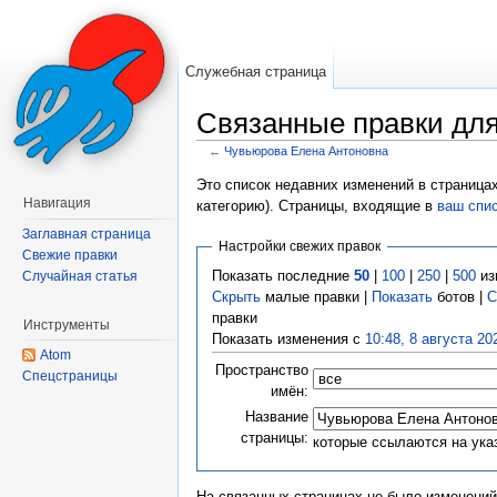
Служебная страница
Связанные правки дл
←
Чувьюрова Елена Антоновна
Перейти к:
навигация
,
поиск
Это список недавних изменений в страница
Навигация
категорию). Страницы, входящие в
ваш спи
Заглавная страница
Настройки свежих правок
Свежие правки
Показать последние
50
|
100
|
250
|
500
из
Случайная статья
Скрыть
малые правки |
Показать
ботов |
С
правки
Инструменты
Показать изменения с
10:48, 8 августа 20
Atom
Пространство
Спецстраницы
имён:
Название
страницы:
которые ссылаются на ука
На связанных страницах не было изменений