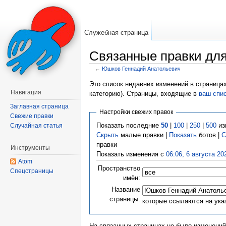
Служебная страница
Связанные правки дл
←
Юшков Геннадий Анатольевич
Перейти к:
навигация
,
поиск
Это список недавних изменений в страница
Навигация
категорию). Страницы, входящие в
ваш спи
Заглавная страница
Настройки свежих правок
Свежие правки
Показать последние
50
|
100
|
250
|
500
из
Случайная статья
Скрыть
малые правки |
Показать
ботов |
С
правки
Инструменты
Показать изменения с
06:06, 6 августа 20
Atom
Пространство
Спецстраницы
имён:
Название
страницы:
которые ссылаются на ука
На связанных страницах не было изменений