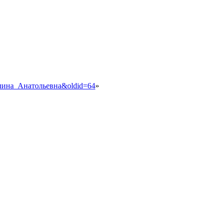
_Галина_Анатольевна&oldid=64
»