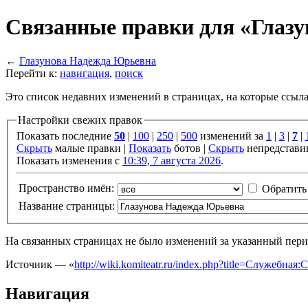
Связанные правки для «Глаз
←
Глазунова Надежда Юрьевна
Перейти к:
навигация
,
поиск
Это список недавних изменений в страницах, на которые ссыл
Настройки свежих правок
Показать последние
50
|
100
|
250
|
500
изменений за
1
|
3
|
7
|
Скрыть
малые правки |
Показать
ботов |
Скрыть
непредстави
Показать изменения с
10:39, 7 августа 2026
.
Пространство имён:
Обратить
Название страницы:
На связанных страницах не было изменений за указанный пери
Источник — «
http://wiki.komiteatr.ru/index.php?title=Служеб
Навигация