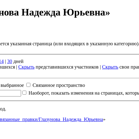
унова Надежда Юрьевна»
ается указанная страница (или входящих в указанную категорию
14
|
30
дней
вшихся |
Скрыть
представившихся участников |
Скрыть
свои пра
 выбранное
Связанное пространство
Наоборот, показать изменения на страницах, кото
од.
ная:Связанные_правки/Глазунова_Надежда_Юрьевна
»