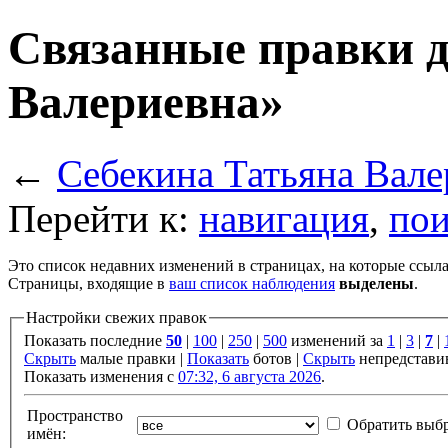
Связанные правки д
Валериевна»
←
Себекина Татьяна Вале
Перейти к:
навигация
,
пои
Это список недавних изменений в страницах, на которые ссыла
Страницы, входящие в
ваш список наблюдения
выделены
.
Настройки свежих правок
Показать последние
50
|
100
|
250
|
500
изменений за
1
|
3
|
7
|
Скрыть
малые правки |
Показать
ботов |
Скрыть
непредстави
Показать изменения с
07:32, 6 августа 2026
.
Пространство
Обратить выб
имён: